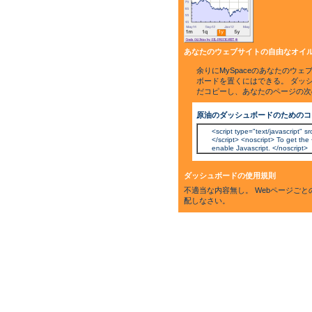
あなたのウェブサイトの自由なオイル
余りにMySpaceのあなたのウェ
ボードを置くにはできる。 ダッ
だコピーし、あなたのページの次
原油のダッシュボードのためのコ
<script type="text/javascript" 
</script> <noscript> To get the 
enable Javascript. </noscript>
ダッシュボードの使用規則
不適当な内容無し。 Webページご
配しなさい。