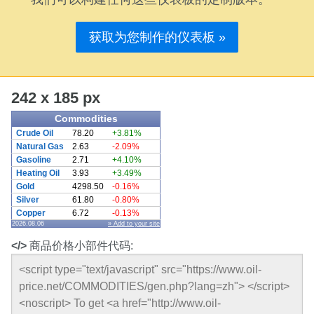
获取为您制作的仪表板 »
242 x 185 px
Commodities
Crude Oil
78.20
+3.81%
Natural Gas
2.63
-2.09%
Gasoline
2.71
+4.10%
Heating Oil
3.93
+3.49%
Gold
4298.50
-0.16%
Silver
61.80
-0.80%
Copper
6.72
-0.13%
2026.08.06
» Add to your site
</>
商品价格小部件代码: