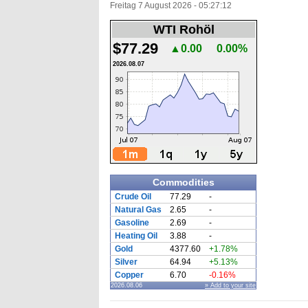
Freitag 7 August 2026 - 05:27:12
WTI Rohöl
$77.29
▲0.00
0.00%
2026.08.07
Commodities
Crude Oil
77.29
-
Natural Gas
2.65
-
Gasoline
2.69
-
Heating Oil
3.88
-
Gold
4377.60
+1.78%
Silver
64.94
+5.13%
Copper
6.70
-0.16%
2026.08.06
» Add to your site