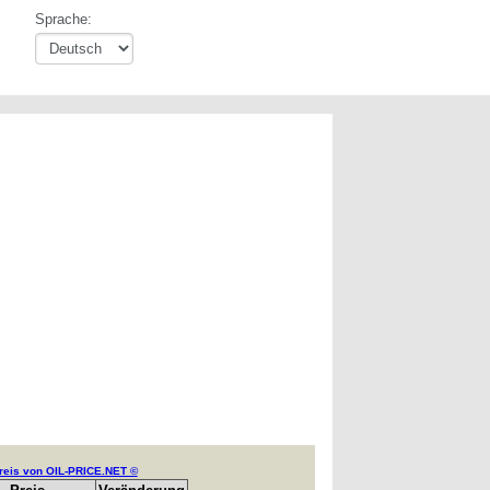
Sprache:
reis von OIL-PRICE.NET ©