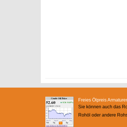
Freies Ölpreis Armaturen
Sie können auch das Roh
Rohöl oder andere Rohst