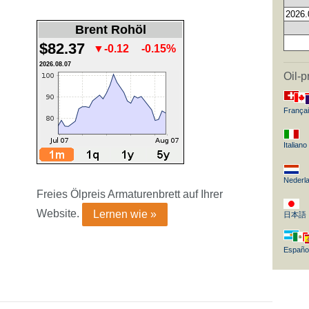
2026.
Brent Rohöl
$82.37
▼-0.12
-0.15%
2026.08.07
Oil-p
França
Italiano
Nederl
Freies Ölpreis Armaturenbrett auf Ihrer
Website.
Lernen wie »
日本語
Españo