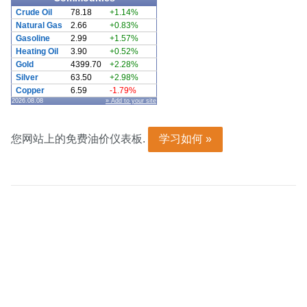
Crude Oil
78.18
+1.14%
Natural Gas
2.66
+0.83%
Gasoline
2.99
+1.57%
Heating Oil
3.90
+0.52%
Gold
4399.70
+2.28%
Silver
63.50
+2.98%
Copper
6.59
-1.79%
2026.08.08
» Add to your site
您网站上的免费油价仪表板.
学习如何 »