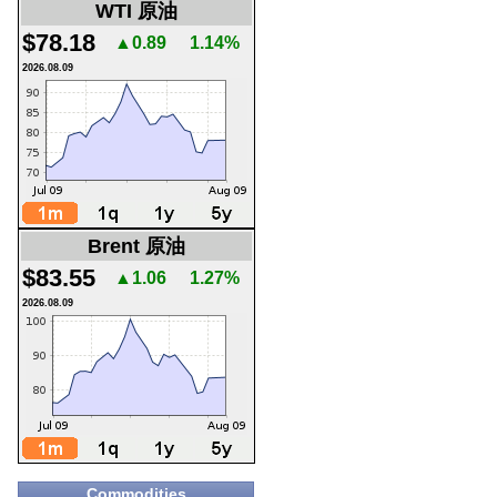
WTI 原油
$78.18
▲0.89
1.14%
2026.08.09
Brent 原油
$83.55
▲1.06
1.27%
2026.08.09
Commodities